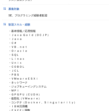
募集対象
SE、プログラミング経験者歓迎
歓迎スキル・経験
・基本情報／応用情報
・Ｊａｖａ Ｇｏｌｄ（ＯＣＪＰ）
・Ｊａｖａ
・Ｃ＃
・ＶＢ．ｎｅｔ
・Ｏｒａｃｌｅ
・ＳＱＬ
・Ｌｉｎａｘ
・Ｕｎｉｘ
・ＣＯＢＯＬ
・ＪＣＬ
・ＰＢＳ
・ＶＭｗａｒｅＥＳＸｉ
・ネットワーク
・ジョブキューイングシステム
・ＭＰＩ
・ＧＰＧＰＵ（ＣＵＤＡ）
・仮想化（ＶＭｗａｒｅ）
・コンテナ（Ｄｏｃｋｅｒ、Ｓｉｎｇｕｌａｒｉｔｙ）
・ＩＢＭ汎用機
・ＥＸＣＥＬ関数