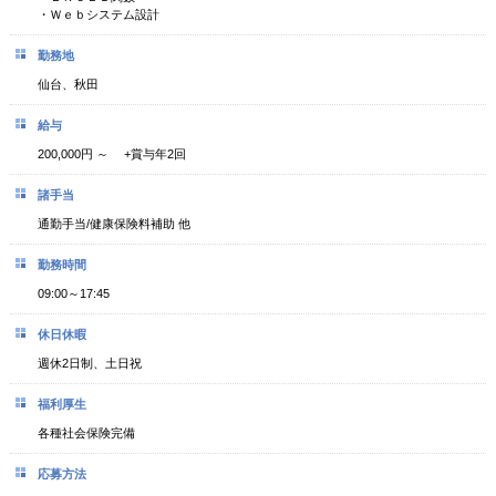
・Ｗｅｂシステム設計
勤務地
仙台、秋田
給与
200,000円 ～ +賞与年2回
諸手当
通勤手当/健康保険料補助 他
勤務時間
09:00～17:45
休日休暇
週休2日制、土日祝
福利厚生
各種社会保険完備
応募方法